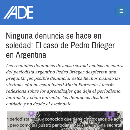
Pasar al contenido principal
Jump to main content
Ninguna denuncia se hace en
soledad: El caso de Pedro Brieger
en Argentina
Las recientes denuncias de acoso sexual hechas en contra
del periodista argentino Pedro Brieger despiertan una
pregunta: ¿es posible denunciar estos hechos cuando las
víctimas aún no están listas? Maria Florencia Alcaráz
reflexiona sobre los aprendizajes que deja el periodismo
feminista y cómo enfrentar las denuncias desde el
cuidado y no desde el escándalo.