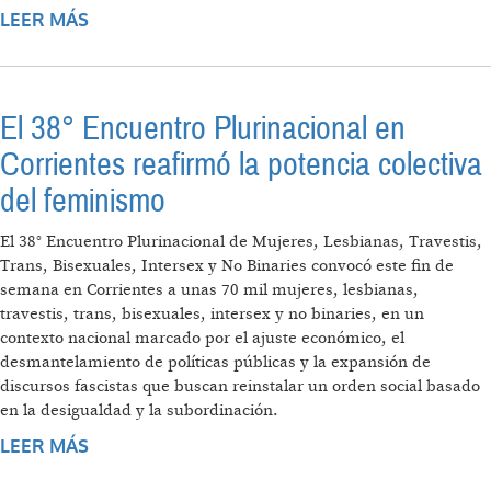
LEER MÁS
SOBRE FALSAS DENUNCIAS: LAPIDARIO
INFORME DEL CONSEJO FEDERAL DE
POLÍTICA CRIMINAL CONTRA EL PROYECTO
DE CAROLINA LOSADA
El 38° Encuentro Plurinacional en
Corrientes reafirmó la potencia colectiva
del feminismo
El 38° Encuentro Plurinacional de Mujeres, Lesbianas, Travestis,
Trans, Bisexuales, Intersex y No Binaries convocó este fin de
semana en Corrientes a unas 70 mil mujeres, lesbianas,
travestis, trans, bisexuales, intersex y no binaries, en un
contexto nacional marcado por el ajuste económico, el
desmantelamiento de políticas públicas y la expansión de
discursos fascistas que buscan reinstalar un orden social basado
en la desigualdad y la subordinación.
LEER MÁS
SOBRE EL 38° ENCUENTRO PLURINACIONAL
EN CORRIENTES REAFIRMÓ LA POTENCIA