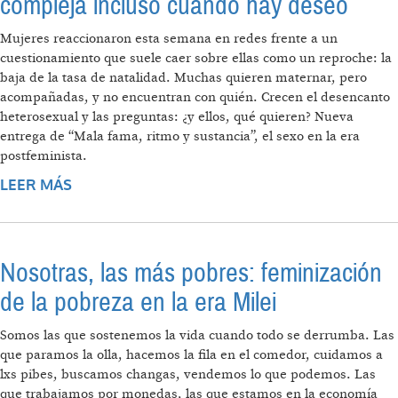
compleja incluso cuando hay deseo
Mujeres reaccionaron esta semana en redes frente a un
cuestionamiento que suele caer sobre ellas como un reproche: la
baja de la tasa de natalidad. Muchas quieren maternar, pero
acompañadas, y no encuentran con quién. Crecen el desencanto
heterosexual y las preguntas: ¿y ellos, qué quieren? Nueva
entrega de “Mala fama, ritmo y sustancia”, el sexo en la era
postfeminista.
LEER MÁS
SOBRE “¿CON QUIÉN QUIEREN QUE
TENGAMOS HIJOS?”: LA MATERNIDAD, UNA
MISIÓN COMPLEJA INCLUSO CUANDO HAY
DESEO
Nosotras, las más pobres: feminización
de la pobreza en la era Milei
Somos las que sostenemos la vida cuando todo se derrumba. Las
que paramos la olla, hacemos la fila en el comedor, cuidamos a
lxs pibes, buscamos changas, vendemos lo que podemos. Las
que trabajamos por monedas, las que estamos en la economía