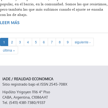
popular, en el barrio, en la comunidad. Somos las que resistimos,
pero también las que más sufrimos cuando el ajuste se ensaña
con los de abajo.
LEER MÁS
SOBRE NOSOTRAS, LAS MÁS POBRES:
FEMINIZACIÓN DE LA POBREZA EN LA ERA
MILEI
1
2
3
4
5
6
7
8
9
siguiente ›
última »
IADE / REALIDAD ECONOMICA
Sitio registrado bajo el ISSN 2545-708X
Hipólito Yrigoyen 1116 4° Piso
CABA, Argentina, C1086AAT
Tel. (5411) 4381-7380/9337