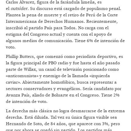
Carlos Álvarez, figura de la farándula limeña, es
el
outsider
. Su discurso está cargado de populismo penal.
Plantea la pena de muerte y el retiro de Perú de la Corte
Interamericana de Derechos Humanos. Recientemente,
inscribió al partido País para Todos. No carga con el
estigma del Congreso actual y cuenta con el apoyo de
algunos medios de comunicación. Tiene 6% de intención de
voto.
Phillip Butters, que comenzó como periodista deportivo, es
la figura principal de PBO radio y fue hasta el año pasado
parte de Willax, un canal de televisión posicionado como
«anticomunista» y enemigo de la llamada «izquierda
caviar». Abiertamente homofóbico, busca representar a
sectores conservadores y evangélicos. Sería candidato por
Avanza País, aliado de Boluarte en el Congreso. Tiene 2%
de intención de voto.
La derecha más clásica no logra desmarcarse de la extrema
derecha. Está diluida. Tal vez su única figura visible sea
Hernando de Soto, de 84 años, que aparece con 3%, pero
que por ahora se quedó sin partido. Los partidos más