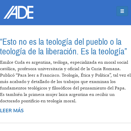
Pasar al contenido principal
Jump to main content
“Esto no es la teología del pueblo o la
teología de la liberación. Es la teología”
Emilce Cuda es argentina, teóloga, especializada en moral social
católica, profesora universitaria y oficial de la Curia Romana.
Publicó “Para leer a Francisco. Teología, Ética y Política”, tal vez el
más acabado y detallado de los trabajos que examinan los
fundamentos teológicos y filosóficos del pensamiento del Papa.
Es también la primera mujer laica argentina en recibir un
doctorado pontificio en teología moral.
LEER MÁS
SOBRE “ESTO NO ES LA TEOLOGÍA DEL
PUEBLO O LA TEOLOGÍA DE LA LIBERACIÓN.
ES LA TEOLOGÍA”