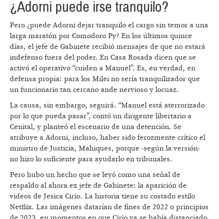
¿Adorni puede irse tranquilo?
Pero ¿puede Adorni dejar tranquilo el cargo sin temor a una
larga maratón por Comodoro Py? En los últimos quince
días, el jefe de Gabinete recibió mensajes de que no estará
indefenso fuera del poder. En Casa Rosada dicen que se
activó el operativo “cuiden a Manuel”. Es, en verdad, en
defensa propia: para los Milei no sería tranquilizador que
un funcionario tan cercano ande nervioso y locuaz.
La causa, sin embargo, seguirá. “Manuel está aterrorizado
por lo que pueda pasar”, contó un dirigente libertario a
Cenital, y planteó el escenario de una detención. Se
atribuye a Adorni, incluso, haber sido ferozmente crítico el
ministro de Justicia, Mahiques, porque -según la versión-
no hizo lo suficiente para ayudarlo en tribunales.
Pero hubo un hecho que se leyó como una señal de
respaldo al ahora ex jefe de Gabinete: la aparición de
videos de Jesica Cirio. La historia tiene su costado estilo
Netflix. Las imágenes datarían de fines de 2022 o principios
de 2023, en momentos en que Cirio ya se había distanciado