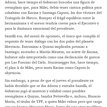
Adorni, hace tiempo el Gobierno buscaba una figura de
reemplazo que, para Milei, debía tener cintura política para
cohabitar con Karina y Santiago Caputo, los dos vértices del
Triángulo de Hierro. Romper el frágil equilibrio entre la
hermanísima y el asesor tendría costos para el Ejecutivo y
para la dinámica emocional del presidente.
Santilli era, del menú de opciones, el único que cumplía el
requisito de tener diálogo con los dos polos del planeta
libertario. Entronizar a Quirno implicaba premiar a
Santiago; ascender a Martín Menem, un ariete de Karina,
hubiese sido interpretado como una declaración de guerra
por Las Fuerzas del Cielo. Sturzenegger fue, hace tiempo,
el plan A de Milei, pero tanto Karina como Caputo lo
objetaron.
Sin embargo, a pesar de que el jueves el presidente ya
había decidido que se iba Adorni y entraba Santilli, el
Gobierno jugó al misterio y exhibió como posibles
reemplazos a Quirno, Sandra Pettovello e, incluso, Horacio
Marín, el titular de YPF, a quien Milei valora pero que carga
con un karma: Mauricio Macri, luego de una cena en Olivos