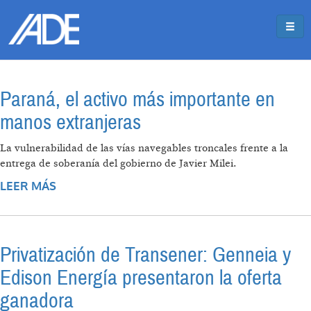
Pasar al contenido principal
Jump to main content
Paraná, el activo más importante en
manos extranjeras
La vulnerabilidad de las vías navegables troncales frente a la
entrega de soberanía del gobierno de Javier Milei.
LEER MÁS
SOBRE PARANÁ, EL ACTIVO MÁS
IMPORTANTE EN MANOS EXTRANJERAS
Privatización de Transener: Genneia y
Edison Energía presentaron la oferta
ganadora