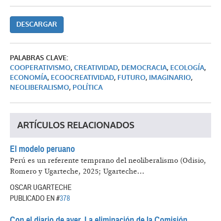
DESCARGAR
PALABRAS CLAVE:
COOPERATIVISMO
,
CREATIVIDAD
,
DEMOCRACIA
,
ECOLOGÍA
,
ECONOMÍA
,
ECOOCREATIVIDAD
,
FUTURO
,
IMAGINARIO
,
NEOLIBERALISMO
,
POLÍTICA
ARTÍCULOS RELACIONADOS
El modelo peruano
Perú es un referente temprano del neoliberalismo (Odisio,
Romero y Ugarteche, 2025; Ugarteche...
OSCAR UGARTECHE
PUBLICADO EN #
378
Con el diario de ayer. La eliminación de la Comisión