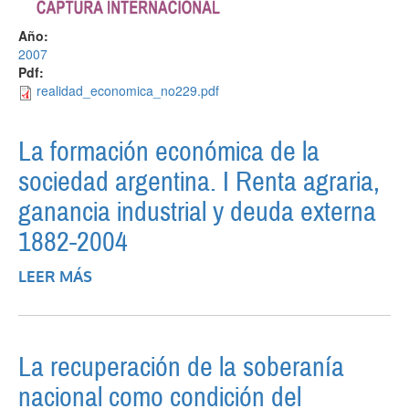
Año:
2007
Pdf:
realidad_economica_no229.pdf
La formación económica de la
sociedad argentina. I Renta agraria,
ganancia industrial y deuda externa
1882-2004
LEER MÁS
SOBRE LA FORMACIÓN ECONÓMICA DE
LA SOCIEDAD ARGENTINA. I RENTA
AGRARIA, GANANCIA INDUSTRIAL Y
DEUDA EXTERNA 1882-2004
La recuperación de la soberanía
nacional como condición del