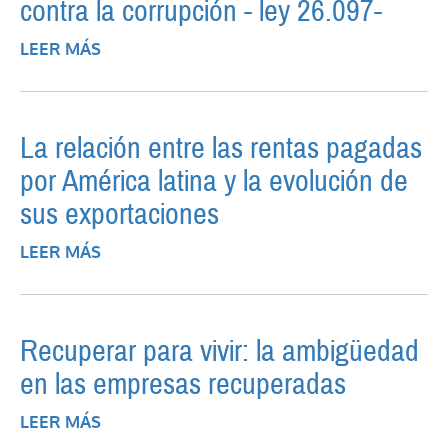
contra la corrupción - ley 26.097-
LEER MÁS
SOBRE RESPONSABILIDAD PENAL DEL
CONCESIONARIO DE SERVICIOS
PÚBLICOS. CONVENCIÓN DE LAS
NACIONES UNIDAS CONTRA LA
La relación entre las rentas pagadas
CORRUPCIÓN - LEY 26.097-
por América latina y la evolución de
sus exportaciones
LEER MÁS
SOBRE LA RELACIÓN ENTRE LAS RENTAS
PAGADAS POR AMÉRICA LATINA Y LA
EVOLUCIÓN DE SUS EXPORTACIONES
Recuperar para vivir: la ambigüedad
en las empresas recuperadas
LEER MÁS
SOBRE RECUPERAR PARA VIVIR: LA
AMBIGÜEDAD EN LAS EMPRESAS