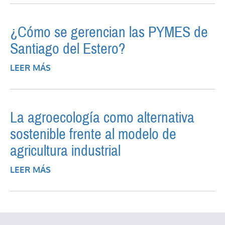
INTERNACIONAL PARA LA IMPOSICIÓN DE
LOS CAPITALES DE LOS RESIDENTES EN EL
¿Cómo se gerencian las PYMES de
EXTERIOR
Santiago del Estero?
LEER MÁS
SOBRE ¿CÓMO SE GERENCIAN LAS PYMES
DE SANTIAGO DEL ESTERO?
La agroecología como alternativa
sostenible frente al modelo de
agricultura industrial
LEER MÁS
SOBRE LA AGROECOLOGÍA COMO
ALTERNATIVA SOSTENIBLE FRENTE AL
MODELO DE AGRICULTURA INDUSTRIAL