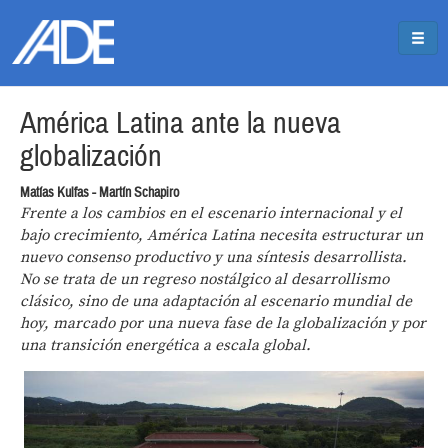
Pasar al contenido principal
Jump to main content
América Latina ante la nueva
globalización
Matías Kulfas - Martín Schapiro
Frente a los cambios en el escenario internacional y el
bajo crecimiento, América Latina necesita estructurar un
nuevo consenso productivo y una síntesis desarrollista.
No se trata de un regreso nostálgico al desarrollismo
clásico, sino de una adaptación al escenario mundial de
hoy, marcado por una nueva fase de la globalización y por
una transición energética a escala global.