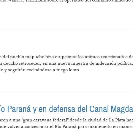
ieta Wallace, reflexiona sobre el operativo del comando unificado 
ESALOJO DE MASCARDI
o del pueblo mapuche hizo erupcionar los ánimos reaccionarios de 
 decidió retroceder, en una nueva muestra de indecisión política.
do y seguirán cocinándose a fuego lento
río Paraná y en defensa del Canal Magd
caron a una "gran caravana federal" desde la ciudad de La Plata ha
ende volver a concesionar el Río Paraná para mantenerlo en manos