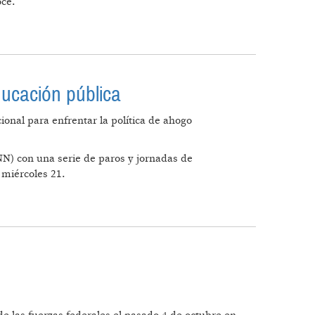
oce.
PUCHE A LA QUE EL GOBIERNO DECLARÓ
ducación pública
onal para enfrentar la política de ahogo
NN) con una serie de paros y jornadas de
 miércoles 21.
 EDUCACIÓN PÚBLICA