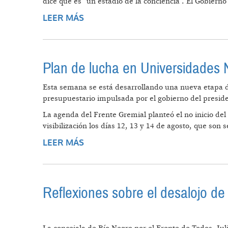
dice que es “un estadio de la conciencia”. El Gobiern
LEER MÁS
SOBRE ¿EXISTE LA RAM? LOS MIS
“TERRORISTA”
Plan de lucha en Universidades N
Esta semana se está desarrollando una nueva etapa de
presupuestario impulsada por el gobierno del preside
La agenda del Frente Gremial planteó el no inicio d
visibilización los días 12, 13 y 14 de agosto, que so
LEER MÁS
SOBRE PLAN DE LUCHA EN UNIVER
Reflexiones sobre el desalojo de