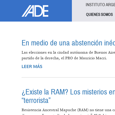
Pasar al contenido principal
Jump to main content
INSTITUTO ARG
QUIENES SOMOS
En medio de una abstención inéd
Las elecciones en la ciudad autónoma de Buenos Aires 
partido de la derecha, el PRO de Mauricio Macri.
LEER MÁS
SOBRE EN MEDIO DE UNA ABSTEN
¿Existe la RAM? Los misterios e
“terrorista”
Resistencia Ancestral Mapuche (RAM) no tiene una can