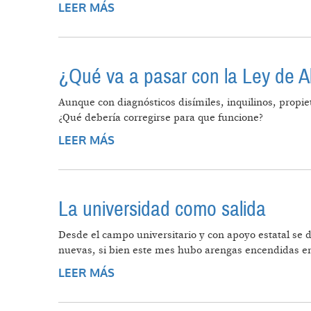
LEER MÁS
SOBRE MARCHARÁN POR LA SOBER
¿Qué va a pasar con la Ley de A
Aunque con diagnósticos disímiles, inquilinos, propie
¿Qué debería corregirse para que funcione?
LEER MÁS
SOBRE ¿QUÉ VA A PASAR CON LA L
La universidad como salida
Desde el campo universitario y con apoyo estatal se 
nuevas, si bien este mes hubo arengas encendidas e
LEER MÁS
SOBRE LA UNIVERSIDAD COMO SA