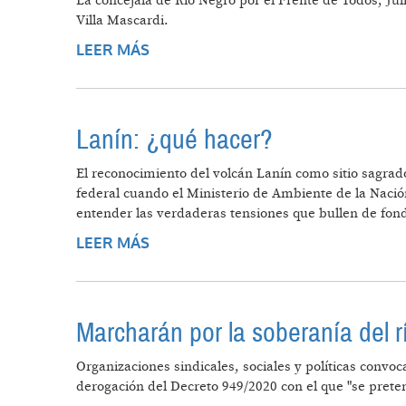
La concejala de Río Negro por el Frente de Todos, Jul
Villa Mascardi.
LEER MÁS
SOBRE REFLEXIONES SOBRE EL D
Lanín: ¿qué hacer?
El reconocimiento del volcán Lanín como sitio sagrad
federal cuando el Ministerio de Ambiente de la Nación
entender las verdaderas tensiones que bullen de fon
LEER MÁS
SOBRE LANÍN: ¿QUÉ HACER?
Marcharán por la soberanía del 
Organizaciones sindicales, sociales y políticas convo
derogación del Decreto 949/2020 con el que "se pret