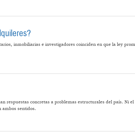
ANÍA DEL RÍO PARANÁ Y EN DEFENSA DEL CANAL M
lquileres?
tarios, inmobiliarias e investigadores coinciden en que la ley pro
EY DE ALQUILERES?
dan respuestas concretas a problemas estructurales del país. Ni e
n ambos sentidos.
LIDA