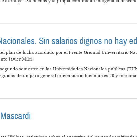
o le atribuye 136 hechos y la propia comunidad indígena la descon
TERIOS EN TORNO A LA SUPUESTA ORGANIZACIÓN MA
acionales. Sin salarios dignos no hay e
l plan de lucha acordado por el Frente Gremial Universitario Naci
nte Javier Milei.
el segundo semestre en las Universidades Nacionales públicas (UU
n seguidas de un paro general universitario hoy martes 20 y mañana
SIDADES NACIONALES. SIN SALARIOS DIGNOS NO HAY
 Mascardi