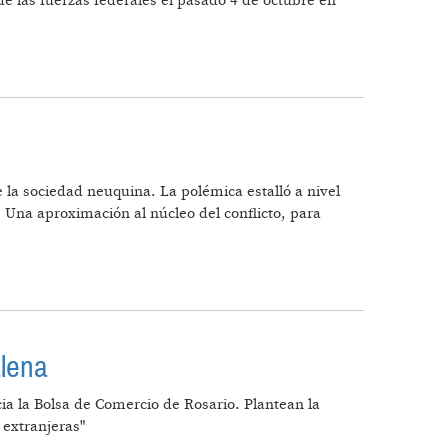
de las fuerzas federales el pasado 4 de octubre en
la sociedad neuquina. La polémica estalló a nivel
 Una aproximación al núcleo del conflicto, para
alena
cia la Bolsa de Comercio de Rosario. Plantean la
 extranjeras"