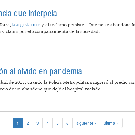
cia que interpela
la angustia crece
Torre,
y el reclamo persiste. “Que no se abandone l
a y clama por el acompañamiento de la sociedad.
NA AUSENCIA QUE INTERPELA
ión al olvido en pandemia
ril de 2013, cuando la Policía Metropolitana ingresó al predio c
recio de un abandono que dejó al hospital vaciado.
 LA REPRESIÓN AL OLVIDO EN PANDEMIA
1
2
3
4
5
6
siguiente ›
última »