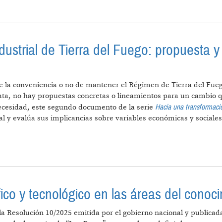
NIVERSITARIO: "CLAVE PARA EL DESARROLLO ECONÓM
ustrial de Tierra del Fuego: propuesta y
te la conveniencia o no de mantener el Régimen de Tierra del Fueg
ta, no hay propuestas concretas o lineamientos para un cambio qu
Hacia una transformació
necesidad, este segundo documento de la serie
 y evalúa sus implicancias sobre variables económicas y sociales 
ÉGIMEN INDUSTRIAL DE TIERRA DEL FUEGO: PROPUES
fico y tecnológico en las áreas del conoc
 Resolución 10/2025 emitida por el gobierno nacional y publicada