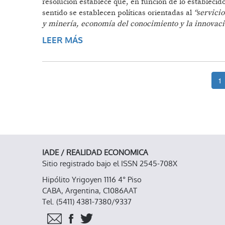
resolución establece que, en función de lo establecido
sentido se establecen políticas orientadas al
“servici
y minería, economía del conocimiento y la innovació
LEER MÁS
SOBRE GRAVE ATAQUE AL DESARR
1
IADE / REALIDAD ECONOMICA
Sitio registrado bajo el ISSN 2545-708X
Hipólito Yrigoyen 1116 4° Piso
CABA, Argentina, C1086AAT
Tel. (5411) 4381-7380/9337