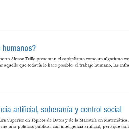
ONES BASE PARA LA SOSTENIBILIDAD Y PROTECCIÓN D
es humanos?
oberto Alonso Trillo presentan el capitalismo como un algoritmo c
 aquello que todavía lo hace posible: el trabajo humano, las infra
ESITA SERES HUMANOS?
cia artificial, soberanía y control social
ura Superior en Tópicos de Datos y de la Maestría en Matemática A
ejorar políticas públicas con inteligencia artificial, pero que tam