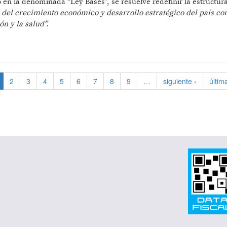
 en la denominada “Ley Bases”, se resuelve redefinir la estructura
o del crecimiento económico y desarrollo estratégico del país con
n y la salud”.
OLLO CIENTÍFICO Y TECNOLÓGICO EN LAS ÁREAS DE
2
3
4
5
6
7
8
9
…
siguiente ›
últim