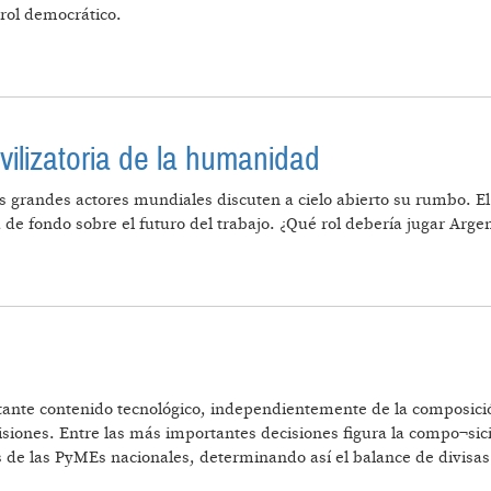
trol democrático.
O: INTELIGENCIA ARTIFICIAL, SOBERANÍA Y CONTROL 
ilizatoria de la humanidad
s grandes actores mundiales discuten a cielo abierto su rumbo. El 
a de fondo sobre el futuro del trabajo. ¿Qué rol debería jugar Arg
ICIÓN CIVILIZATORIA DE LA HUMANIDAD
nte contenido tecnológico, independientemente de la composición 
isiones. Entre las más importantes decisiones figura la compo¬sici
de las PyMEs nacionales, determinando así el balance de divisas d