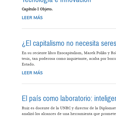
Capítulo I Objeto.
LEER MÁS
SOBRE PROYECTO DE LEY CONDICI
TECNOLOGÍA E INNOVACIÓN
¿El capitalismo no necesita ser
En su reciente libro Exocapitalism, Marek Poliks y R
tesis, tan poderosa como inquietante, acaba por borrar
Estado.
LEER MÁS
SOBRE ¿EL CAPITALISMO NO NEC
El país como laboratorio: inteligen
Ruiz es docente de la UNRC y director de la Diplomat
analizó los alcances de una herramienta que promete m