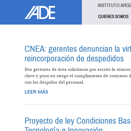
Pasar al contenido principal
Jump to main content
INSTITUTO ARG
QUIENES SOMOS
CNEA: gerentes denuncian la virt
reincorporación de despedidos
Dos gerentes de área solicitaron por escrito la reinco
clave y puso en riesgo el cumplimiento de contratos d
con los despidos del personal.
LEER MÁS
SOBRE CNEA: GERENTES DENUNCI
REINCORPORACIÓN DE DESPEDI
Proyecto de ley Condiciones Base
Tecnología e Innovación