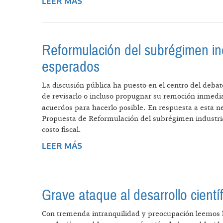
LEER MÁS
SOBRE LEY DE FINANCIAMIENTO U
Reformulación del subrégimen ind
esperados
La discusión pública ha puesto en el centro del deba
de revisarlo o incluso propugnar su remoción inmedia
acuerdos para hacerlo posible. En respuesta a esta 
Propuesta de Reformulación del subrégimen industrial
costo fiscal.
LEER MÁS
SOBRE REFORMULACIÓN DEL SUBR
ESPERADOS
Grave ataque al desarrollo cientí
Con tremenda intranquilidad y preocupación leemos la