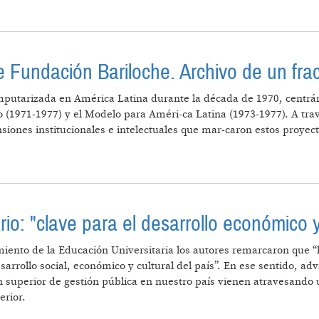
e Fundación Bariloche. Archivo de un fra
 computarizada en América Latina durante la década de 1970, centrá
(1971-1977) y el Modelo para Améri-ca Latina (1973-1977). A trav
siones institucionales e intelectuales que mar-caron estos proyect
 LATINA DE FUNDACIÓN BARILOCHE. ARCHIVO DE UN
io: "clave para el desarrollo económico y
ento de la Educación Universitaria los autores remarcaron que “l
arrollo social, económico y cultural del país”. En ese sentido, ad
 superior de gestión pública en nuestro país vienen atravesando un
erior.