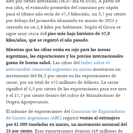
diez por ciento interanual (56,67 mil tn r/c/h). A partir de
esa cifra, el estimado promedio del consumo per cápita
para el último año sería de 47,3 kilos/año, un 3,7 por ciento
por debajo del promedio alcanzado en marzo de 2025 y
cayendo en un 1,8 kilos por habitante. Según el Ciccra se
sigue muy cerca de
l piso más bajo histórico de 47,0
kilos/años, que se registró el año pasado
.
Mientras que las cifras están en rojo para las mesas
argentinas, las exportaciones y los precios internacionales
gozan de buena salud.
Las cifras del
Indec sobre el
intercambio comercial argentino en marzo
mostraron un
incremento del 86,3 por ciento en las exportaciones de
carne, por un total de 472 millones de dólares. La carne
significó el 5,5 por ciento de las exportaciones para ese mes
y el 17,7 por ciento dentro del rubro de Manufacturas de
Origen Agropecuario.
El informe de exportaciones del
Consorcio de Exportadoras
de Carnes Argentinas (ABC)
registró
ventas al extranjero
por 61.000 toneladas en marzo, un incremento mensual del
25 por ciento
. Esas exportaciones dejaron 419 millones de