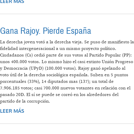
LEER MÁS
SOBRE TOREROS, TABURETE, EL METRO Y
LOS TEMPOREROS
Gana Rajoy. Pierde España
La derecha joven votó a la derecha vieja. Se puso de manifiesto la
fidelidad intergeneracional a un mismo proyecto político.
Ciudadanos (Cs) cedió parte de sus votos al Partido Popular (PP):
unos 400.000 votos. Lo mismo hizo el casi extinto Unión Progreso
y Democracia (UPyD) (100.000 votos). Rajoy ganó apelando al
voto útil de la derecha sociológica española. Suben en 5 puntos
porcentuales (33%), 14 diputados mas (137); un total de
7.906.185 votos; casi 700.000 nuevos votantes en relación con el
pasado 20D. El sí se puede se coreó en los alrededores del
partido de la corrupción.
LEER MÁS
SOBRE GANA RAJOY. PIERDE ESPAÑA