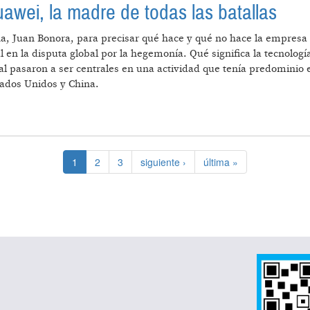
awei, la madre de todas las batallas
a, Juan Bonora, para precisar qué hace y qué no hace la empresa 
en la disputa global por la hegemonía. Qué significa la tecnología
al pasaron a ser centrales en una actividad que tenía predominio 
stados Unidos y China.
CHINA: HUAWEI, LA MADRE DE TODAS LAS BATALLAS
1
2
3
siguiente ›
última »