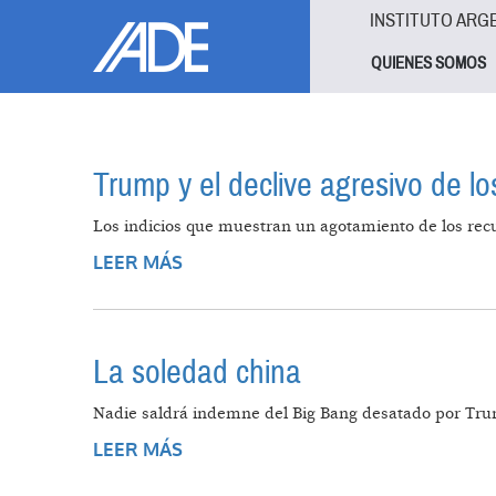
Pasar al contenido principal
Jump to main content
INSTITUTO ARG
QUIENES SOMOS
Trump y el declive agresivo de l
Los indicios que muestran un agotamiento de los recu
LEER MÁS
SOBRE TRUMP Y EL DECLIVE AGRE
La soledad china
Nadie saldrá indemne del Big Bang desatado por Tru
LEER MÁS
SOBRE LA SOLEDAD CHINA