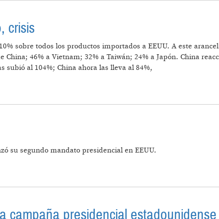
 crisis
l 10% sobre todos los productos importados a EEUU. A este arance
e China; 46% a Vietnam; 32% a Taiwán; 24% a Japón. China reaccio
subió al 104%; China ahora las lleva al 84%,
ECCIONISMO, CRISIS
nzó su segundo mandato presidencial en EEUU.
 la campaña presidencial estadounidense