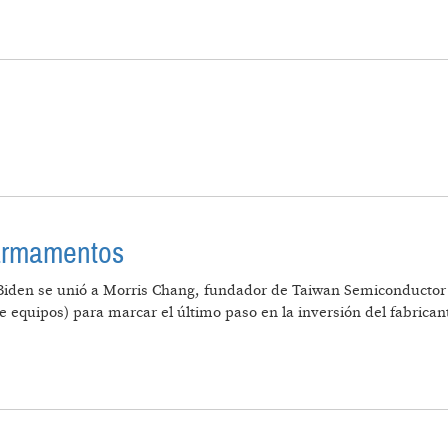
CHIPS DEFINIRÁ EL SIGLO XXI
A ETAPA
 armamentos
e Biden se unió a Morris Chang, fundador de Taiwan Semiconduct
 equipos) para marcar el último paso en la inversión del fabrican
CARRERA DE ARMAMENTOS