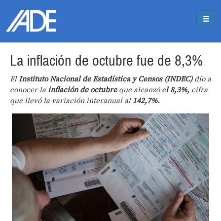
Pasar al contenido principal
Jump to main content
La inflación de octubre fue de 8,3%
El
Instituto Nacional de Estadística y Censos (
INDEC
)
dio a
conocer la
inflación de octubre
que alcanzó e
l 8,3%,
cifra
que llevó la variación interanual al
142,7%.