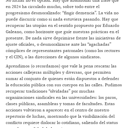
No luchar no es opción. Hay que abandonar una frase que
en 2024 ha circulado mucho, sobre todo entre el
progresismo desmoralizado: “fingir demencia”. La vida no
puede discurrir como si nada estuviera pasando. Hay que
recuperar las utopías en el sentido propuesto por Eduardo
Galeano, como horizonte que guíe nuestras prácticas en el
presente. De nada sirve deprimirse frente las iniciativas de
ajuste oficiales, o desmoralizarse ante las “agachadas”
cómplices de representantes patronales (como los rectores
y el CIN), o las direcciones de algunos sindicatos.
Aprendimos (o recordamos) que vale la pena rescatar las
acciones callejeras múltiples y diversas, que permiten
sumar al conjunto de quienes están dispuestos a defender
la educación pública con sus cuerpos en las calles. Pudimos
recuperar tradiciones “olvidadas” por muchas
organizaciones sindicales en las universidades: los paros,
clases públicas, asambleas y tomas de facultades. Estas
acciones volvieron a aparecer en el centro de nuestro
repertorio de luchas, mostrando que la visibilización del
conflicto requiere dislocar lo cotidiano, saliendo del status