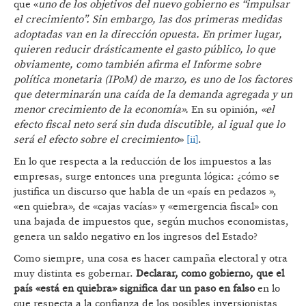
que «
uno de los objetivos del nuevo gobierno es “impulsar
el crecimiento”. Sin embargo, las dos primeras medidas
adoptadas van en la dirección opuesta. En primer lugar,
quieren reducir drásticamente el gasto público, lo que
obviamente, como también afirma el Informe sobre
política monetaria (IPoM) de marzo, es uno de los factores
que determinarán una caída de la demanda agregada y un
menor crecimiento de la economía».
En su opinión,
«el
efecto fiscal neto será sin duda discutible, al igual que lo
será el efecto sobre el crecimiento
»
[ii]
.
En lo que respecta a la reducción de los impuestos a las
empresas, surge entonces una pregunta lógica: ¿cómo se
justifica un discurso que habla de un «país en pedazos »,
«en quiebra», de «cajas vacías» y «emergencia fiscal» con
una bajada de impuestos que, según muchos economistas,
genera un saldo negativo en los ingresos del Estado?
Como siempre, una cosa es hacer campaña electoral y otra
muy distinta es gobernar.
Declarar, como gobierno, que el
país «está en quiebra» significa dar un paso en falso
en lo
que respecta a la confianza de los posibles inversionistas