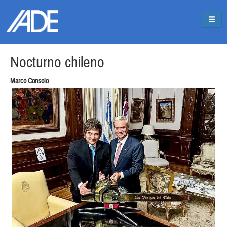
Pasar al contenido principal
Jump to main content
Nocturno chileno
Marco Consolo