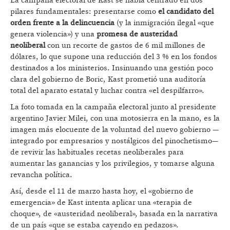
La campaña electoral de Kast se había centrado en dos
pilares fundamentales: presentarse como
el candidato del
orden frente a la delincuencia
(y la inmigración ilegal «que
genera violencia») y una
promesa de austeridad
neoliberal
con un recorte de gastos de 6 mil millones de
dólares, lo que supone una reducción del 3 % en los fondos
destinados a los ministerios. Insinuando una gestión poco
clara del gobierno de Boric, Kast prometió una auditoría
total del aparato estatal y luchar contra «el despilfarro».
La foto tomada en la campaña electoral junto al presidente
argentino Javier Milei, con una motosierra en la mano, es la
imagen más elocuente de la voluntad del nuevo gobierno —
integrado por empresarios y nostálgicos del pinochetismo—
de revivir las habituales recetas neoliberales para
aumentar las ganancias y los privilegios, y tomarse alguna
revancha política.
Así, desde el 11 de marzo hasta hoy, el «gobierno de
emergencia» de Kast intenta aplicar una «terapia de
choque», de «austeridad neoliberal», basada en la narrativa
de un país «que se estaba cayendo en pedazos».