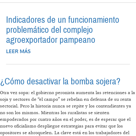
CÓRDOBA CONTRA LAS RETENCIONES: “EN
ESTE MOMENTO SON LETALES PARA UN
Indicadores de un funcionamiento
SECTOR MUY PUJANTE”
problemático del complejo
agroexportador pampeano
LEER MÁS
SOBRE INDICADORES DE UN
FUNCIONAMIENTO PROBLEMÁTICO DEL
COMPLEJO AGROEXPORTADOR
PAMPEANO
¿Cómo desactivar la bomba sojera?
Otra vez sopa: el gobierno peronista aumenta las retenciones a la
soja y sectores de “el campo” se rebelan en defensa de su renta
sectorial. Pero la historia nunca se repite y los contendientes ya
no son los mismos. Mientras los ruralistas se sienten
empoderados por cuatro años en el poder, es de esperar que el
nuevo oficialismo despliegue estrategias para evitar que los
opositores se abroquelen. La clave está en los trabajadores del