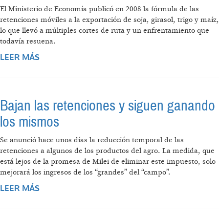
El Ministerio de Economía publicó en 2008 la fórmula de las
retenciones móviles a la exportación de soja, girasol, trigo y maíz,
lo que llevó a múltiples cortes de ruta y un enfrentamiento que
todavía resuena.
LEER MÁS
SOBRE RESOLUCIÓN 125: A 17 AÑOS DEL
CONFLICTO ENTRE EL ESTADO Y EL CAMPO
Bajan las retenciones y siguen ganando
los mismos
Se anunció hace unos días la reducción temporal de las
retenciones a algunos de los productos del agro. La medida, que
está lejos de la promesa de Milei de eliminar este impuesto, solo
mejorará los ingresos de los “grandes” del “campo”.
LEER MÁS
SOBRE BAJAN LAS RETENCIONES Y SIGUEN
GANANDO LOS MISMOS