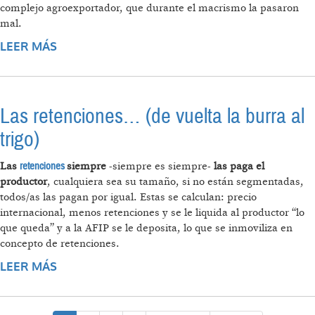
complejo agroexportador, que durante el macrismo la pasaron
mal.
LEER MÁS
SOBRE ¿CÓMO DESACTIVAR LA BOMBA
SOJERA?
Las retenciones… (de vuelta la burra al
trigo)
retenciones
Las
siempre
-siempre es siempre-
las paga el
productor
, cualquiera sea su tamaño, si no están segmentadas,
todos/as las pagan por igual. Estas se calculan: precio
internacional, menos retenciones y se le liquida al productor “lo
que queda” y a la AFIP se le deposita, lo que se inmoviliza en
concepto de retenciones.
LEER MÁS
SOBRE LAS RETENCIONES… (DE VUELTA LA
BURRA AL TRIGO)