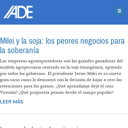
Pasar al contenido principal
Jump to main content
Milei y la soja: los peores negocios para
la soberanía
Las empresas agroexportadoras son las grandes ganadoras del
modelo agropecuario centrado en la soja transgénica, apoyado
por todos los gobiernos. El presidente Javier Milei es su nuevo
gran socio como lo demostró con la decisión de bajar a cero las
retenciones para los granos. ¿Qué aprendizaje dejó el caso
Vicentin? ¿Qué propuesta pensar desde el campo popular?
LEER MÁS
SOBRE MILEI Y LA SOJA: LOS PEORES
NEGOCIOS PARA LA SOBERANÍA