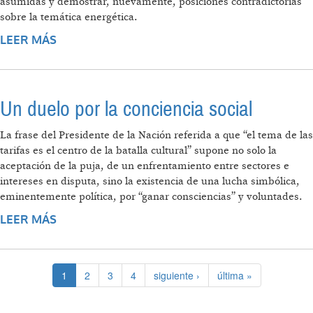
asumidas y demostrar, nuevamente, posiciones contradictorias
sobre la temática energética.
LEER MÁS
SOBRE ENTRE EL TARIFAZO Y LOS DOGMAS
NEOLIBERALES DE CAMBIEMOS
Un duelo por la conciencia social
La frase del Presidente de la Nación referida a que “el tema de las
tarifas es el centro de la batalla cultural” supone no solo la
aceptación de la puja, de un enfrentamiento entre sectores e
intereses en disputa, sino la existencia de una lucha simbólica,
eminentemente política, por “ganar consciencias” y voluntades.
LEER MÁS
SOBRE UN DUELO POR LA CONCIENCIA
SOCIAL
1
2
3
4
siguiente ›
última »