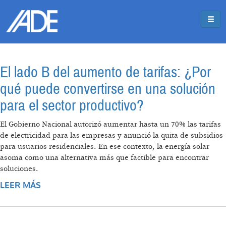
Pasar al contenido principal
Jump to main content
El lado B del aumento de tarifas: ¿Por
qué puede convertirse en una solución
para el sector productivo?
El Gobierno Nacional autorizó aumentar hasta un 70% las tarifas
de electricidad para las empresas y anunció la quita de subsidios
para usuarios residenciales. En ese contexto, la energía solar
asoma como una alternativa más que factible para encontrar
soluciones.
LEER MÁS
SOBRE EL LADO B DEL AUMENTO DE
TARIFAS: ¿POR QUÉ PUEDE CONVERTIRSE EN
UNA SOLUCIÓN PARA EL SECTOR
PRODUCTIVO?