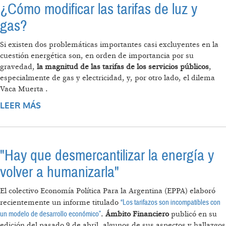
¿Cómo modificar las tarifas de luz y
gas?
Si existen dos problemáticas importantes casi excluyentes en la
cuestión energética son, en orden de importancia por su
gravedad,
la magnitud de las tarifas de los servicios públicos
,
especialmente de gas y electricidad, y, por otro lado, el dilema
Vaca Muerta .
LEER MÁS
SOBRE ¿CÓMO MODIFICAR LAS TARIFAS DE
LUZ Y GAS?
"Hay que desmercantilizar la energía y
volver a humanizarla"
El colectivo Economía Política Para la Argentina (EPPA) elaboró
“Los tarifazos son incompatibles con
recientemente un informe titulado
un modelo de desarrollo económico”
.
Ámbito Financiero
publicó en su
edición del pasado 9 de abril, algunos de sus aspectos y hallazgos