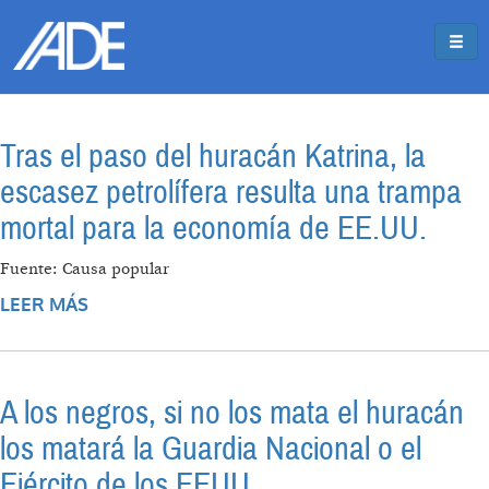
Pasar al contenido principal
Jump to main content
Tras el paso del huracán Katrina, la
escasez petrolífera resulta una trampa
mortal para la economía de EE.UU.
Fuente: Causa popular
LEER MÁS
SOBRE TRAS EL PASO DEL HURACÁN
KATRINA, LA ESCASEZ PETROLÍFERA
RESULTA UNA TRAMPA MORTAL PARA LA
ECONOMÍA DE EE.UU.
A los negros, si no los mata el huracán
los matará la Guardia Nacional o el
Ejército de los EEUU