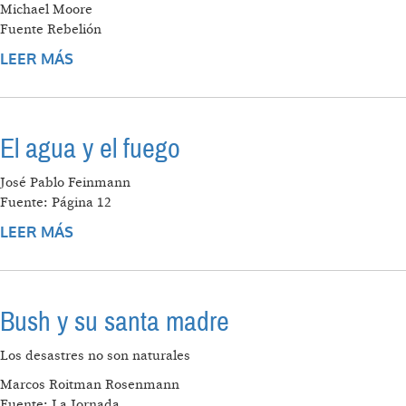
Michael Moore
Fuente Rebelión
LEER MÁS
SOBRE CARTA A TODOS LOS QUE VOTARON
POR GEORGE W. BUSH
El agua y el fuego
José Pablo Feinmann
Fuente: Página 12
LEER MÁS
SOBRE EL AGUA Y EL FUEGO
Bush y su santa madre
Los desastres no son naturales
Marcos Roitman Rosenmann
Fuente: La Jornada