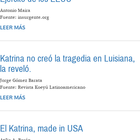
Antonio Maira
Fuente: insurgente.org
LEER MÁS
SOBRE A LOS NEGROS, SI NO LOS MATA EL
HURACÁN LOS MATARÁ LA GUARDIA
NACIONAL O EL EJÉRCITO DE LOS EEUU
Katrina no creó la tragedia en Luisiana,
la reveló.
Jorge Gómez Barata
Fuente: Revista Koeyú Latinoamericano
LEER MÁS
SOBRE KATRINA NO CREÓ LA TRAGEDIA EN
LUISIANA, LA REVELÓ.
El Katrina, made in USA