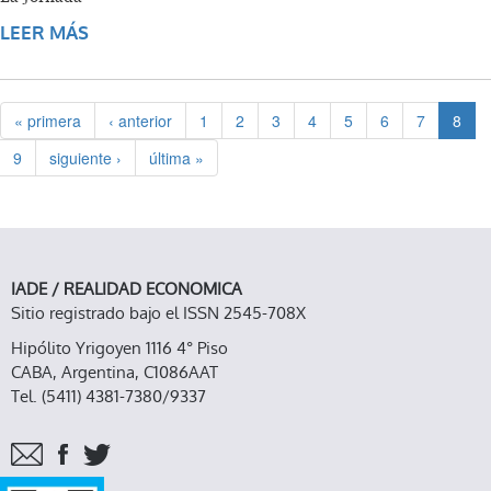
LEER MÁS
SOBRE SE NECESITA UNA RECONSTRUCCIÓN
EN MANOS DEL PUEBLO
« primera
‹ anterior
1
2
3
4
5
6
7
8
9
siguiente ›
última »
IADE / REALIDAD ECONOMICA
Sitio registrado bajo el ISSN 2545-708X
Hipólito Yrigoyen 1116 4° Piso
CABA, Argentina, C1086AAT
Tel. (5411) 4381-7380/9337