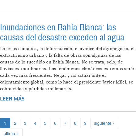
PERSPECTIVA
Inundaciones en Bahía Blanca: las
causas del desastre exceden al agua
La crisis climática, la deforestación, el avance del agronegocio, el
extractivismo urbano y la falta de obras son algunas de las
causas de lo sucedido en Bahía Blanca. No se trata, solo, de
lluvias extraordinarias. Los fenómenos climáticos extremos serán
cada vez más frecuentes. Negar y no actuar ante el
calentamiento global, como lo hace el presidente Javier Milei, se
cobra vidas y pérdidas millonarias.
LEER MÁS
SOBRE INUNDACIONES EN BAHÍA BLANCA:
LAS CAUSAS DEL DESASTRE EXCEDEN AL
AGUA
1
2
3
4
5
6
7
8
9
siguiente ›
última »