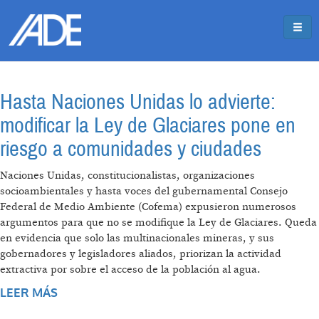
Pasar al contenido principal
Jump to main content
Hasta Naciones Unidas lo advierte:
modificar la Ley de Glaciares pone en
riesgo a comunidades y ciudades
Naciones Unidas, constitucionalistas, organizaciones
socioambientales y hasta voces del gubernamental Consejo
Federal de Medio Ambiente (Cofema) expusieron numerosos
argumentos para que no se modifique la Ley de Glaciares. Queda
en evidencia que solo las multinacionales mineras, y sus
gobernadores y legisladores aliados, priorizan la actividad
extractiva por sobre el acceso de la población al agua.
LEER MÁS
SOBRE HASTA NACIONES UNIDAS LO
ADVIERTE: MODIFICAR LA LEY DE GLACIARES