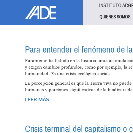
Pasar al contenido principal
Jump to main content
INSTITUTO ARG
QUIENES SOMOS
Para entender el fenómeno de la 
Raramente ha habido en la historia tanta acumulación
y exigen cambios profundos, como por ejemplo, la refo
humanidad. Es una crisis ecológico-social.
La percepción general es que la Tierra viva no puede
humanas y porciones significativas de la biodiversida
LEER MÁS
SOBRE PARA ENTENDER EL FENÓM
Crisis terminal del capitalismo o 