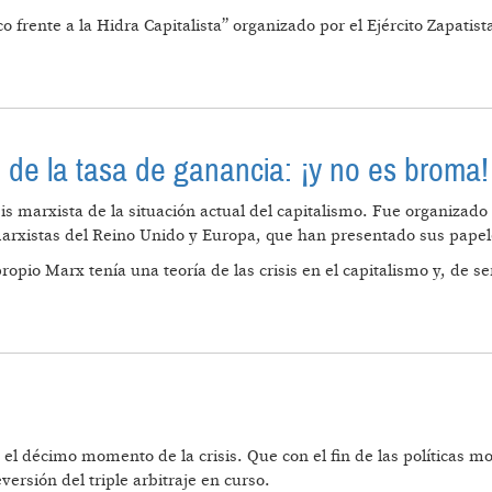
 frente a la Hidra Capitalista” organizado por el Ejército Zapatis
ITALISMO O CRISIS TERMINAL DE LA HUMANIDAD
o de la tasa de ganancia: ¡y no es broma!
is marxista de la situación actual del capitalismo. Fue organizado
arxistas del Reino Unido y Europa, que han presentado sus papeles
opio Marx tenía una teoría de las crisis en el capitalismo y, de ser
ARGO PLAZO DE LA TASA DE GANANCIA: ¡Y NO ES BROM
 el décimo momento de la crisis. Que con el fin de las políticas m
versión del triple arbitraje en curso.