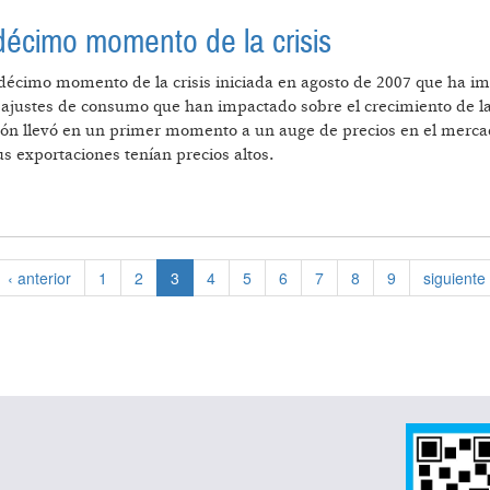
décimo momento de la crisis
écimo momento de la crisis iniciada en agosto de 2007 que ha imp
 ajustes de consumo que han impactado sobre el crecimiento de la
ación llevó en un primer momento a un auge de precios en el merc
us exportaciones tenían precios altos.
ACIÓN, EL DÉCIMO MOMENTO DE LA CRISIS
‹ anterior
1
2
3
4
5
6
7
8
9
siguiente 