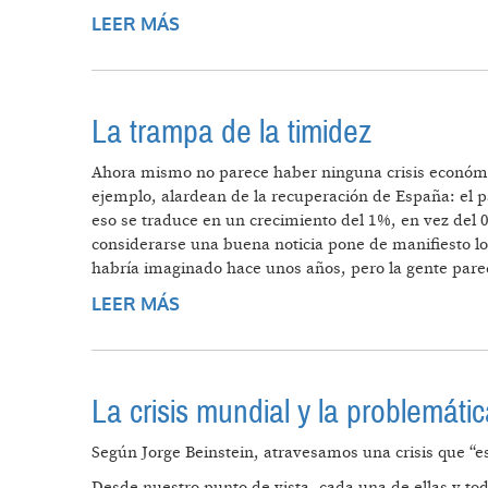
LEER MÁS
SOBRE EL DISCRETO ENCANTO DE
La trampa de la timidez
Ahora mismo no parece haber ninguna crisis económic
ejemplo, alardean de la recuperación de España: el pa
eso se traduce en un crecimiento del 1%, en vez del
considerarse una buena noticia pone de manifiesto l
habría imaginado hace unos años, pero la gente pare
LEER MÁS
SOBRE LA TRAMPA DE LA TIMIDEZ
La crisis mundial y la problemátic
Según Jorge Beinstein, atravesamos una crisis que “es f
Desde nuestro punto de vista, cada una de ellas y to