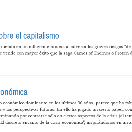
bre el capitalismo
tiendo en un influyente profeta al advertir los graves riesgos “de
 se vende con mayor éxito que la saga Games of Thornes o Frozen 
DISPARA SOBRE EL CAPITALISMO
económica
to económico dominante en los últimos 30 años, parece que ha fal
s y las perspectivas futuras. En ello ha jugado un cierto papel, co
terminando por centrarse sólo en ciertos aspectos de la crisis (el 
 "El discreto encanto de la crisis económica", inspirándonos en un