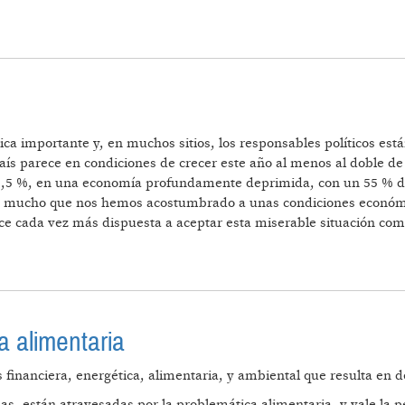
 LA CRISIS ECONÓMICA
a importante y, en muchos sitios, los responsables políticos est
ís parece en condiciones de crecer este año al menos al doble de 
 0,5 %, en una economía profundamente deprimida, con un 55 % de
o mucho que nos hemos acostumbrado a unas condiciones económic
ce cada vez más dispuesta a aceptar esta miserable situación co
a alimentaria
inanciera, energética, alimentaria, y ambiental que resulta en defi
das, están atravesadas por la problemática alimentaria, y vale la