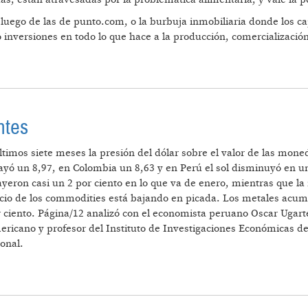
 luego de las de punto.com, o la burbuja inmobiliaria donde los c
 inversiones en todo lo que hace a la producción, comercializaci
PROBLEMÁTICA ALIMENTARIA
ntes
últimos siete meses la presión del dólar sobre el valor de las mone
cayó un 8,97, en Colombia un 8,63 y en Perú el sol disminuyó en u
ayeron casi un 2 por ciento en lo que va de enero, mientras que la
ecio de los commodities está bajando en picada. Los metales acumu
or ciento. Página/12 analizó con el economista peruano Oscar Ugart
mericano y profesor del Instituto de Investigaciones Económicas 
onal.
S EMERGENTES