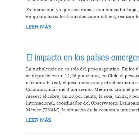
Es financiera, ya que asistimos a una nueva burbuja,
emigrado hacia los llamados commodities, realizando
LEER MÁS
SOBRE LA CRISIS MUNDIAL Y LA 
El impacto en los países emerge
La turbulencia no es sólo del peso argentino. En los 
se depreció en un 12,96 por ciento, en Chile el peso 
este año. El real, el peso mexicano y el sol peruano c
Colombia, más del 3 por ciento. Mientras tanto el pr
meses; el cobre, un 10 por ciento; la soja, un 22,3 p
internacional, coordinador del Observatorio Latinoa
México (UNAM), la situación de la economía internaci
LEER MÁS
SOBRE EL IMPACTO EN LOS PAÍSE