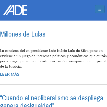
Pasar al contenido principal
Jump to main content
Millones de Lulas
La condena del ex presidente Luiz Inácio Lula da Silva pone en
evidencia un juego de intereses políticos y económicos que quizás
poco tenga que ver con la administración transparente e impacial
de la Justicia.
LEER MÁS
SOBRE MILLONES DE LULAS
“Cuando el neoliberalismo se despliega
genera desigualdad”