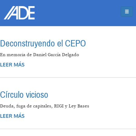
Pasar al contenido principal
Jump to main content
Deconstruyendo el CEPO
En memoria de Daniel García Delgado
LEER MÁS
SOBRE DECONSTRUYENDO EL CEPO
Círculo vicioso
Deuda, fuga de capitales, RIGI y Ley Bases
LEER MÁS
SOBRE CÍRCULO VICIOSO