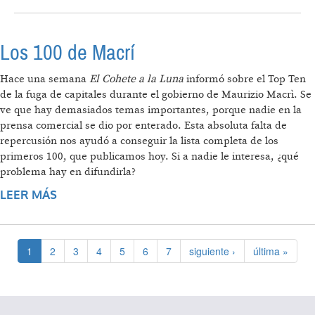
EN LA ARGENTINA DURANTE EL CICLO DE
GOBIERNOS KIRCHNERISTAS
Los 100 de Macrí
Hace una semana
El Cohete a la Luna
informó sobre el Top Ten
de la fuga de capitales durante el gobierno de Maurizio Macrì. Se
ve que hay demasiados temas importantes, porque nadie en la
prensa comercial se dio por enterado. Esta absoluta falta de
repercusión nos ayudó a conseguir la lista completa de los
primeros 100, que publicamos hoy. Si a nadie le interesa, ¿qué
problema hay en difundirla?
LEER MÁS
SOBRE LOS 100 DE MACRÍ
1
2
3
4
5
6
7
siguiente ›
última »