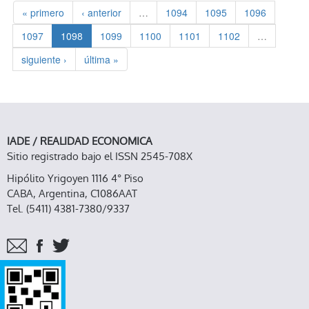
« primero
‹ anterior
…
1094
1095
1096
1097
1098
1099
1100
1101
1102
…
siguiente ›
última »
IADE / REALIDAD ECONOMICA
Sitio registrado bajo el ISSN 2545-708X
Hipólito Yrigoyen 1116 4° Piso
CABA, Argentina, C1086AAT
Tel. (5411) 4381-7380/9337