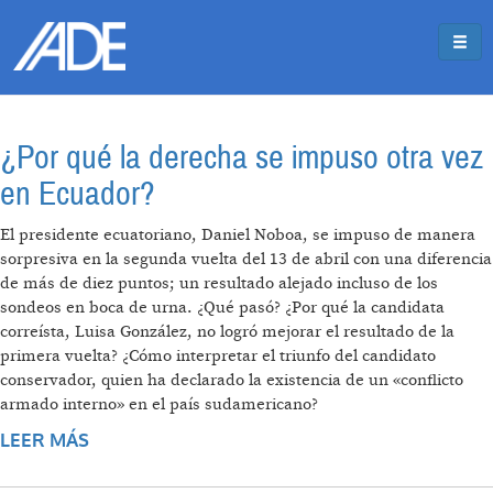
Pasar al contenido principal
Jump to main content
¿Por qué la derecha se impuso otra vez
en Ecuador?
El presidente ecuatoriano, Daniel Noboa, se impuso de manera
sorpresiva en la segunda vuelta del 13 de abril con una diferencia
de más de diez puntos; un resultado alejado incluso de los
sondeos en boca de urna. ¿Qué pasó? ¿Por qué la candidata
correísta, Luisa González, no logró mejorar el resultado de la
primera vuelta? ¿Cómo interpretar el triunfo del candidato
conservador, quien ha declarado la existencia de un «conflicto
armado interno» en el país sudamericano?
LEER MÁS
SOBRE ¿POR QUÉ LA DERECHA SE IMPUSO
OTRA VEZ EN ECUADOR?