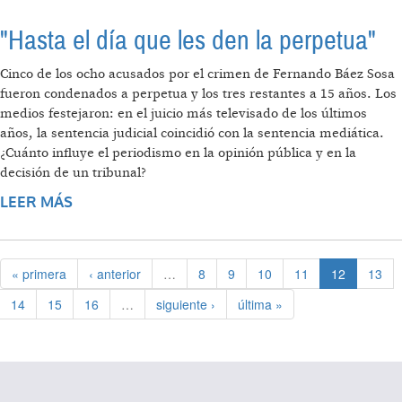
"Hasta el día que les den la perpetua"
Cinco de los ocho acusados por el crimen de Fernando Báez Sosa
fueron condenados a perpetua y los tres restantes a 15 años. Los
medios festejaron: en el juicio más televisado de los últimos
años, la sentencia judicial coincidió con la sentencia mediática.
¿Cuánto influye el periodismo en la opinión pública y en la
decisión de un tribunal?
LEER MÁS
SOBRE "HASTA EL DÍA QUE LES DEN LA
PERPETUA"
« primera
‹ anterior
…
8
9
10
11
12
13
14
15
16
…
siguiente ›
última »