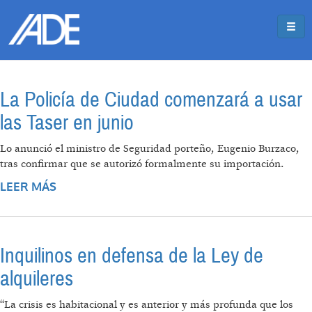
Pasar al contenido principal
Jump to main content
La Policía de Ciudad comenzará a usar
las Taser en junio
Lo anunció el ministro de Seguridad porteño, Eugenio Burzaco,
tras confirmar que se autorizó formalmente su importación.
LEER MÁS
SOBRE LA POLICÍA DE CIUDAD COMENZARÁ
A USAR LAS TASER EN JUNIO
Inquilinos en defensa de la Ley de
alquileres
“La crisis es habitacional y es anterior y más profunda que los