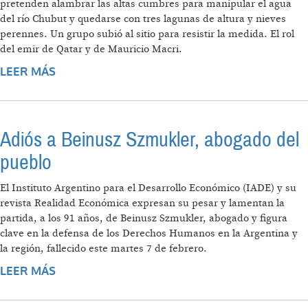
pretenden alambrar las altas cumbres para manipular el agua
del río Chubut y quedarse con tres lagunas de altura y nieves
perennes. Un grupo subió al sitio para resistir la medida. El rol
del emir de Qatar y de Mauricio Macri.
LEER MÁS
SOBRE OTRO LAGO ESCONDIDO:
DENUNCIAN QUE CAPITALES EXTRANJEROS
BUSCAN APROPIARSE DE LAS NACIENTES
DEL RÍO CHUBUT
Adiós a Beinusz Szmukler, abogado del
pueblo
El Instituto Argentino para el Desarrollo Económico (IADE) y su
revista Realidad Económica expresan su pesar y lamentan la
partida, a los 91 años, de Beinusz Szmukler, abogado y figura
clave en la defensa de los Derechos Humanos en la Argentina y
la región, fallecido este martes 7 de febrero.
LEER MÁS
SOBRE ADIÓS A BEINUSZ SZMUKLER,
ABOGADO DEL PUEBLO